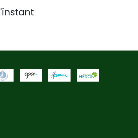
'instant
.