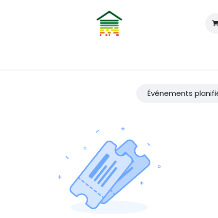
ui sommes nous ?
Services
Les Primes
Outils
Boutiq
Événements planif